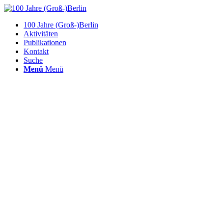
100 Jahre (Groß-)Berlin
Aktivitäten
Publikationen
Kontakt
Suche
Menü
Menü
Architekten- Und 
About
Beiträge
Comments
person
create
comment
AIV erhält Lottomittel für große Berl
(Groß-)Berlin und seine Zentren