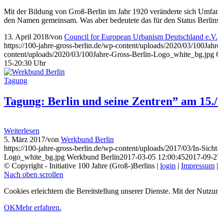
Mit der Bildung von Groß-Berlin im Jahr 1920 veränderte sich Umfan
den Namen gemeinsam. Was aber bedeutete das für den Status Berlin
13. April 2018
/
von
Council for European Urbanism Deutschland e.V.
https://100-jahre-gross-berlin.de/wp-content/uploads/2020/03/100Ja
content/uploads/2020/03/100Jahre-Gross-Berlin-Logo_white_bg.jpg
15-20:30 Uhr
Tagung
Tagung: Berlin und seine Zentren” am 15.
Weiterlesen
5. März 2017
/
von
Werkbund Berlin
https://100-jahre-gross-berlin.de/wp-content/uploads/2017/03/In-Sicht
Logo_white_bg.jpg
Werkbund Berlin
2017-03-05 12:00:45
2017-09-2
© Copyright - Initiative 100 Jahre (Groß-)Berlins |
login
|
Impressum
Nach oben scrollen
Cookies erleichtern die Bereitstellung unserer Dienste. Mit der Nutz
OK
Mehr erfahren.