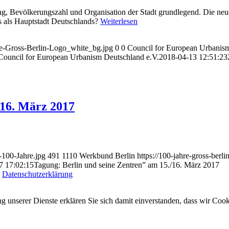
g, Bevölkerungszahl und Organisation der Stadt grundlegend. Die neue 
s als Hauptstadt Deutschlands?
Weiterlesen
hre-Gross-Berlin-Logo_white_bg.jpg
0
0
Council for European Urbanism
Council for European Urbanism Deutschland e.V.
2018-04-13 12:51:23
/16. März 2017
-100-Jahre.jpg
491
1110
Werkbund Berlin
https://100-jahre-gross-ber
7 17:02:15
Tagung: Berlin und seine Zentren” am 15./16. März 2017
|
Datenschutzerklärung
ung unserer Dienste erklären Sie sich damit einverstanden, dass wir Co