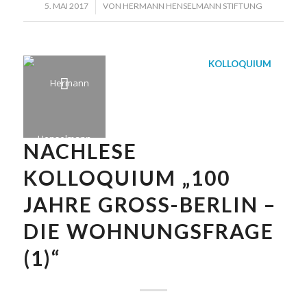
/
5. MAI 2017
VON
HERMANN HENSELMANN STIFTUNG
KOLLOQUIUM
NACHLESE
KOLLOQUIUM „100
JAHRE GROSS-BERLIN – D
IE WOHNUNGSFRAGE (
1)“