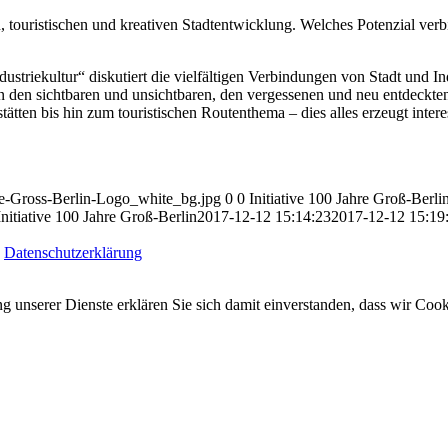
en, touristischen und kreativen Stadtentwicklung. Welches Potenzial verb
triekultur“ diskutiert die vielfältigen Verbindungen von Stadt und Indu
 den sichtbaren und unsichtbaren, den vergessenen und neu entdeckten
tätten bis hin zum touristischen Routenthema – dies alles erzeugt inte
hre-Gross-Berlin-Logo_white_bg.jpg
0
0
Initiative 100 Jahre Groß-Berli
Initiative 100 Jahre Groß-Berlin
2017-12-12 15:14:23
2017-12-12 15:19
|
Datenschutzerklärung
ung unserer Dienste erklären Sie sich damit einverstanden, dass wir Co