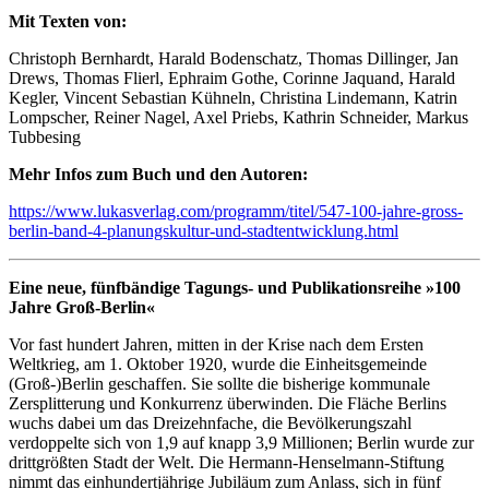
Mit Texten von:
Christoph Bernhardt, Harald Bodenschatz, Thomas Dillinger, Jan
Drews, Thomas Flierl, Ephraim Gothe, Corinne Jaquand, Harald
Kegler, Vincent Sebastian Kühneln, Christina Lindemann, Katrin
Lompscher, Reiner Nagel, Axel Priebs, Kathrin Schneider, Markus
Tubbesing
Mehr Infos zum Buch und den Autoren:
https://www.lukasverlag.com/programm/titel/547-100-jahre-gross-
berlin-band-4-planungskultur-und-stadtentwicklung.html
Eine neue, fünfbändige Tagungs- und Publikationsreihe »100
Jahre Groß-Berlin«
Vor fast hundert Jahren, mitten in der Krise nach dem Ersten
Weltkrieg, am 1. Oktober 1920, wurde die Einheitsgemeinde
(Groß-)Berlin geschaffen. Sie sollte die bisherige kommunale
Zersplitterung und Konkurrenz überwinden. Die Fläche Berlins
wuchs dabei um das Dreizehnfache, die Bevölkerungszahl
verdoppelte sich von 1,9 auf knapp 3,9 Millionen; Berlin wurde zur
drittgrößten Stadt der Welt. Die Hermann-Henselmann-Stiftung
nimmt das einhundertjährige Jubiläum zum Anlass, sich in fünf