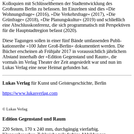
Kolloquien mit Schlüsselthemen der Stadtentwicklung des
Großraums Berlin zu befassen. Im Einzelnen sind dies »Die
Wohnungsfrage« (2016), »Die Verkehrsfrage« (2017), »Die
Grünfrage« (2018), »Die Planungskultur« (2019) und schließlich
eine Abschlusskonferenz, die sich programmatisch mit Perspektiven
für die Hauptstadtregion befasst (2020).
Diese Tagungen sollen in einer fünf Bände umfassen­­den Publi­
kationsreihe »100 Jahre Groß-Berlin« dokumen­tiert werden. Die
Bücher erscheinen ab Frühjahr 2017 in voraussichtlich jährlichem
Abstand innerhalb der »Edition Gegenstand und Raum«, die
vormals im Verlag Theater der Zeit angesiedelt war und nun im
Lukas Verlag eine neue Heimat gefunden hat.
Lukas Verlag
für Kunst und Geistesgeschichte, Berlin
https://www.lukasverlag.com
© Lukas Verlag
Edition Gegenstand und Raum
220 Seiten, 170 x 240 mm, durchgängig vierfarbig.